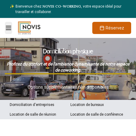
NOVIS
CO-WORKING
✨
Bienvenue chez
, votre espace idéal pour
travailler et collaborer.
Réservez
Toggle Menu
Domiciliation physique
Profitez du confort et de l'ambiance dynamisante de notre espace
de coworking.
Options supplémentaires non disponibles
Domiciliation d'entreprises
Location de bureaux
Location de salle de réunion
Location de salle de conférence